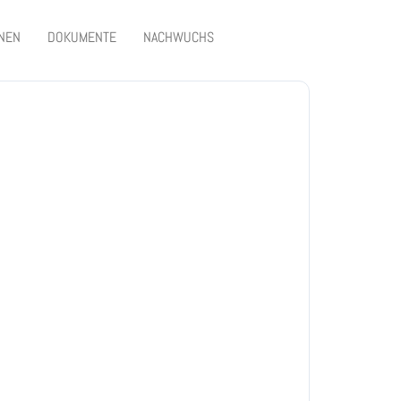
graphie/Erdkunde
ONEN
DOKUMENTE
NACHWUCHS