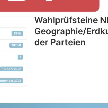
Wahlprüfsteine 
Geographie/Erdk
2538
der Parteien
267 kB
1
17. April 2022
September 2022