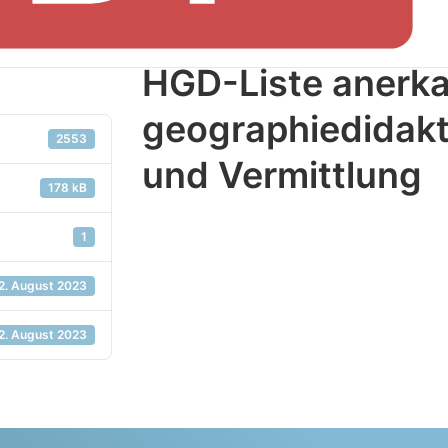
HGD-Liste anerka
geographiedidakt
2553
und Vermittlung
178 kB
1
2. August 2023
2. August 2023