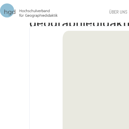
HGD-Liste anerkan
ÜBER UNS
geographiedidakt