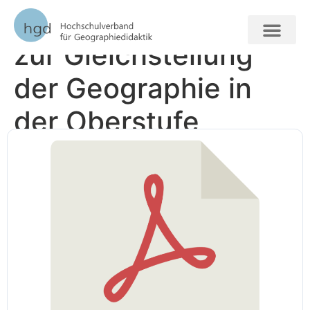
Handreichung: Pitch
zur Gleichstellung
FORSCHUNG + VERAN
der Geographie in
der Oberstufe