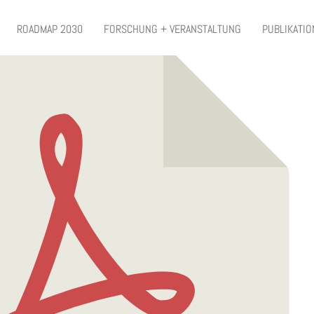
charbeiten im Geograph
ROADMAP 2030
FORSCHUNG + VERANSTALTUNG
PUBLIKATI