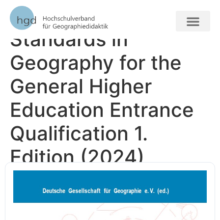
Educational
Standards in
FORSCHUNG + VERAN
Geography for the
General Higher
Education Entrance
Qualification 1.
Edition (2024)