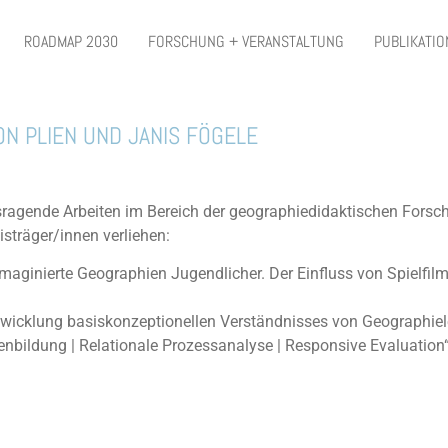
ROADMAP 2030
FORSCHUNG + VERANSTALTUNG
PUBLIKATI
ON PLIEN UND JANIS FÖGELE
ausragende Arbeiten im Bereich der geographiedidaktischen For
sträger/innen verliehen:
 imaginierte Geographien Jugendlicher. Der Einfluss von Spielf
ntwicklung basiskonzeptionellen Verständnisses von Geographi
nbildung | Relationale Prozessanalyse | Responsive Evaluation“ 