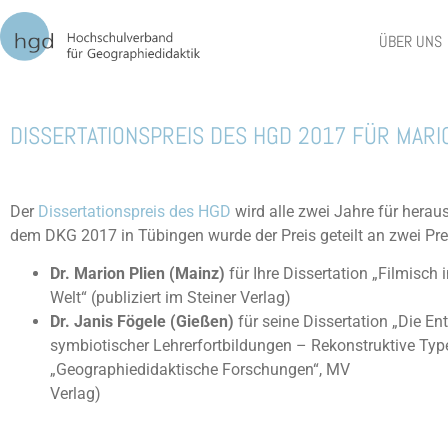
ÜBER UNS
‹‹
zurück zur News-Übersicht
DISSERTATIONSPREIS DES HGD 2017 FÜR MARI
Der
Dissertationspreis des HGD
wird alle zwei Jahre für her
dem DKG 2017 in Tübingen wurde der Preis geteilt an zwei Prei
Dr. Marion Plien (Mainz)
für Ihre Dissertation „Filmisch
Welt“ (publiziert im Steiner Verlag)
Dr. Janis Fögele (Gießen)
für seine Dissertation „Die E
symbiotischer Lehrerfortbildungen – Rekonstruktive Type
„Geographiedidaktische Forschungen“, MV
Verlag)